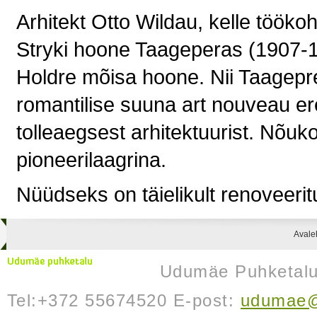
Arhitekt Otto Wildau, kelle töökoht
Stryki hoone Taageperas (1907-1
Holdre mõisa hoone. Nii Taagepr
romantilise suuna
art nouveau
er
tolleaegsest arhitektuurist. Nõu
pioneerilaagrina.
Nüüdseks on täielikult renoveeri
Avale
Udumäe Puhketalu 
Tel:+372 55674520 E-post:
udumae@