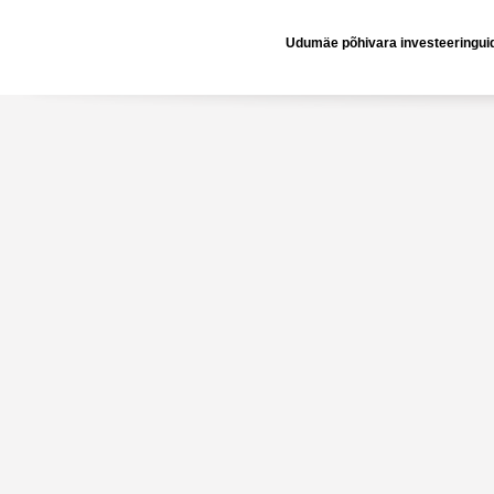
Udumäe põhivara investeeringuid