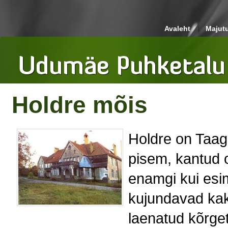
Avaleht
Majut
Holdre mõis
Holdre on Taage
pisem, kantud 
enamgi kui esim
kujundavad kak
laenatud kõrget 