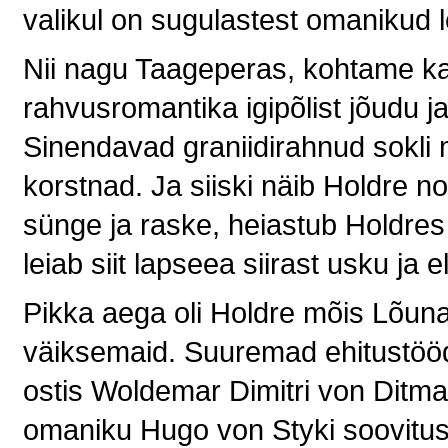
valikul on sugulastest omanikud 
Nii nagu Taageperas, kohtame k
rahvusromantika igipõlist jõudu 
Sinendavad graniidirahnud sokli
korstnad. Ja siiski näib Holdre 
sünge ja raske, heiastub Holdre
leiab siit lapseea siirast usku ja e
Pikka aega oli Holdre mõis Lõuna
väiksemaid. Suuremad ehitustööd 
ostis Woldemar Dimitri von Ditma
omaniku Hugo von Styki soovitus