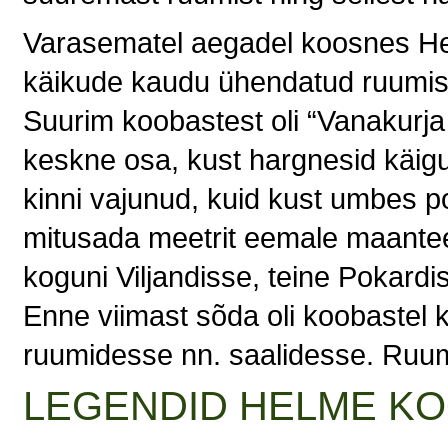
Varasematel aegadel koosnes He
käikude kaudu ühendatud ruumist, 
Suurim koobastest oli “Vanakurja 
keskne osa, kust hargnesid käig
kinni vajunud, kuid kust umbes p
mitusada meetrit eemale maantee a
koguni Viljandisse, teine Pokardi
Enne viimast sõda oli koobastel 
ruumidesse nn. saalidesse. Ruu
LEGENDID HELME KO