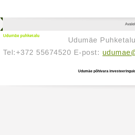
Avale
Udumäe Puhketalu 
Tel:+372 55674520 E-post:
udumae@
Udumäe põhivara investeeringuid