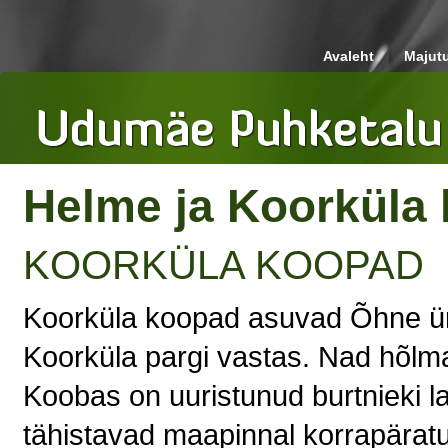
Avaleht
Majut
Helme ja Koorküla
KOORKÜLA KOOPAD
Koorküla koopad asuvad Õhne ür
Koorküla pargi vastas. Nad hõlm
Koobas on uuristunud burtnieki l
tähistavad maapinnal korrapäratu 