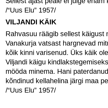
Sellest ajast peale ei julge ena
/“Uus Elu” 1957/
VILJANDI KÄIK
Rahvasuu räägib sellest käigust n
Vanakurja vatsast hargnevad mi
kõik kinni varisenud. Üks käik ole
Viljandi käigu kindlakstegemiseks
mööda minema. Hani paterdanud maa-a
kõndinud kellahelina järgi maa p
/“Uus Elu” 1957/