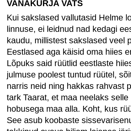
VANAKURJA VATS
Kui sakslased vallutasid Helme l
linnuse, ei leidnud nad kedagi ee
kaudu, millistest sakslased veel 
Eestlased aga käisid oma hiies e
Lõpuks said rüütlid eestlaste hii
julmuse poolest tuntud rüütel, sõit
narris neid ning hakkas rahvast pi
tark Taarat, et maa neelaks selle
hobusega maa alla. Koht, kus rüü
See asub koobaste sissevarisenu