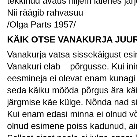
tekkinud avaus hiljem laienes järj
Nii räägib rahvasuu
/Olga Parts 1957/
KÄIK OTSE VANAKURJA JUU
Vanakurja vatsa sissekäigust esi
Vanakuri elab – põrgusse. Kui ini
eesmineja ei olevat enam kunagi t
seda käiku mööda põrgus ära käi
järgmise käe külge. Nõnda nad sii
Kui enam edasi minna ei olnud või
olnud esimene poiss kadunud, ainu