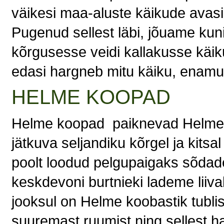
väikesi maa-aluste käikude avas
Pugenud sellest läbi, jõuame kuni
kõrgusesse veidi kallakusse käik
edasi hargneb mitu käiku, enamu
HELME KOOPAD
Helme koopad paiknevad Helme o
jätkuva seljandiku kõrgel ja kitsa
poolt loodud pelgupaigaks sõdade
keskdevoni burtnieki lademe liiv
jooksul on Helme koobastik tubli
suuremast ruumist ning sellest h