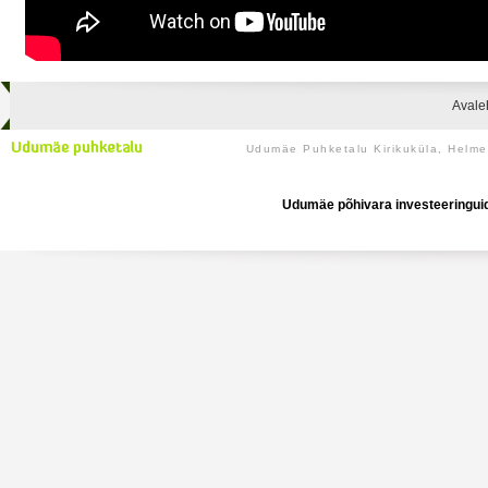
Avale
Udumäe Puhketalu Kirikuküla, Helm
Udumäe põhivara investeeringuid