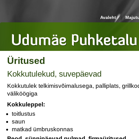
Avaleht
Majut
Üritused
Kokkutulekud, suvepäevad
Kokkutulek telkimisvõimalusega, palliplats, grillk
väliköögiga
Kokkuleppel:
toitlustus
saun
matkad ümbruskonnas
Peod, sünnipäevad,pulmad, firmaüritused