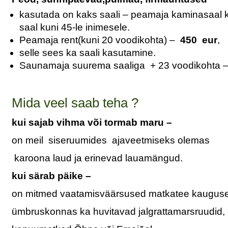
kasutada on kaks saali – peamaja kaminasaal k
saal kuni 45-le inimesele.
Peamaja rent(kuni 20 voodikohta) –
450 eur
,
selle sees ka saali kasutamine.
Saunamaja suurema saaliga + 23 voodikohta –
Mida veel saab teha ?
kui sajab vihma või tormab maru –
on meil siseruumides ajaveetmiseks olemas
karoona laud ja erinevad lauamängud.
kui särab päike –
on mitmed vaatamisväärsused matkatee kauguse
ümbruskonnas ka huvitavad jalgrattamarsruudid,