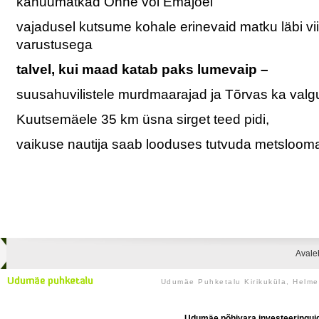
kanuumatkad Õhne või Emajõel
vajadusel kutsume kohale erinevaid matku läbi vii
varustusega
talvel, kui maad katab paks lumevaip –
suusahuvilistele murdmaarajad ja Tõrvas ka valg
Kuutsemäele 35 km üsna sirget teed pidi,
vaikuse nautija saab looduses tutvuda metsloom
Avale
Udumäe Puhketalu Kirikuküla, Helm
Udumäe põhivara investeeringuid