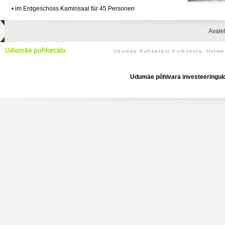
• im Erdgeschoss Kaminsaal für 45 Personen
Avale
Udumäe Puhketalu Kirikuküla, Helm
Udumäe põhivara investeeringuid