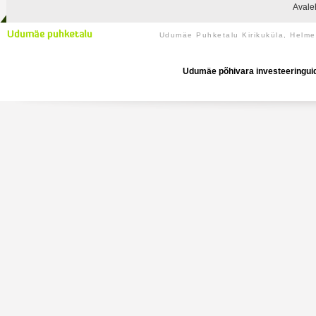
Avale
Udumäe Puhketalu Kirikuküla, Helm
Udumäe põhivara investeeringuid