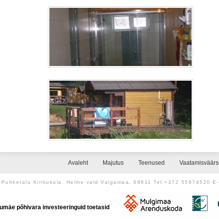
Avaleht
Majutus
Teenused
Vaatamisväär
Puhketalu Kirikuküla, Helme vald Valgamaa, 68611 Tel:+372 55674520 E
umäe põhivara investeeringuid toetasid