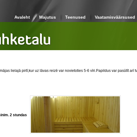
Avaleht
Majutus
Teenused
Vaatamisväärsused
as lielajā pirtī,kur uz lāvas reizē var novietoties 5-6 vīri.Papildus var pasūtīt arī tv
minim. 2 stundas