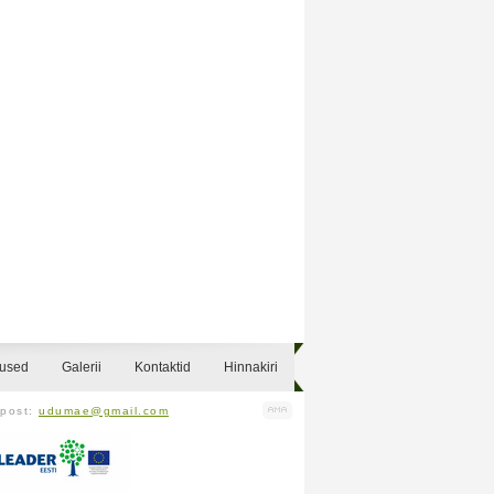
sused
Galerii
Kontaktid
Hinnakiri
-post:
udumae@gmail.com