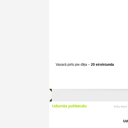
Vasarā pirts pie dīķa –
20 eiro/stunda
Udumäe 
Ud