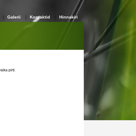
Galerii
Kontaktid
Hinnakiri
aika pirti.