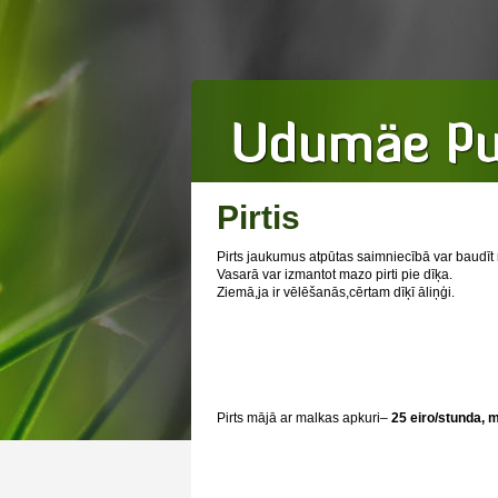
Pirtis
Pirts jaukumus atpūtas saimniecībā var baudīt māj
Vasarā var izmantot mazo pirti pie dīķa.
Ziemā,ja ir vēlēšanās,cērtam dīķī āliņģi.
Pirts mājā ar malkas apkuri–
25 eiro/stunda, 