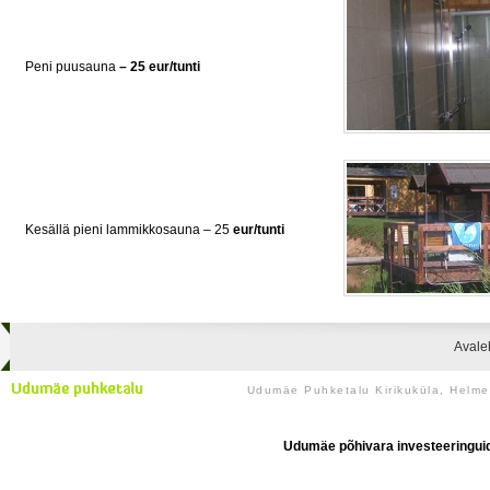
Peni puusauna
– 25 eur/tunti
Kesällä pieni lammikkosauna – 25
eur/tunti
Avale
Udumäe Puhketalu Kirikuküla, Helm
Udumäe põhivara investeeringuid