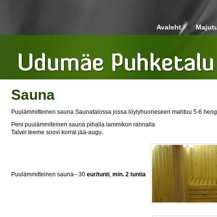
Avaleht
Majut
Sauna
Puulämmitteinen sauna Saunatalossa jossa löylyhuoneseen mahtuu 5-6 hen
Peni puulämmiteinen sauna pihalla lammikon rannalla
Talvel teeme soovi korral jää-augu.
Puulämmitteinen sauna– 30
eur/tunti
,
min. 2 tuntia