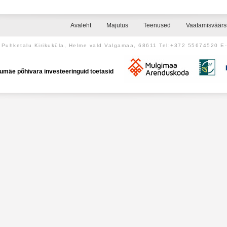
Avaleht
Majutus
Teenused
Vaatamisväär
Puhketalu Kirikuküla, Helme vald Valgamaa, 68611 Tel:+372 55674520 E
umäe põhivara investeeringuid toetasid