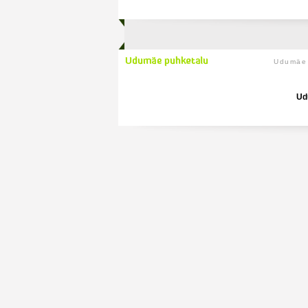
Udumäe 
Ud