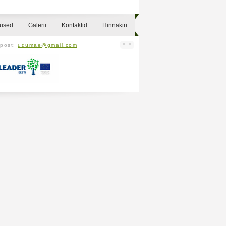
sused
Galerii
Kontaktid
Hinnakiri
-post:
udumae@gmail.com