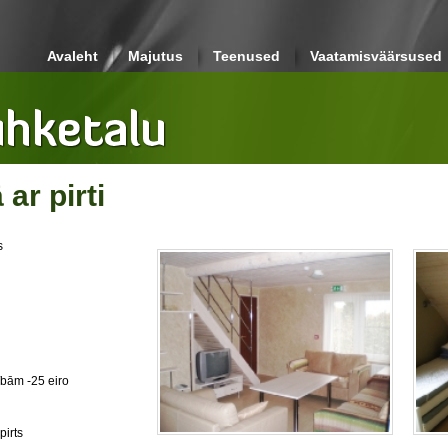
Avaleht
Majutus
Teenused
Vaatamisväärsused
ar pirti
s
tībām -25 eiro
pirts