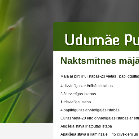
Naktsmītnes mājā 
Mājā ar pirti ir 8 istabas-23 vietas +papildgulta
4 divvietīgas ar ērtībām istabas
3 četrvietīgas istabas
1 trīsvietīga istaba
4 papildgultas divvietīgajās istabās
Gultas vieta-20 eiro,divvietīgajās istabās ar ēr
Augšējā stāvā ir atpūtas istaba
Apakšējā stāvā ir kamīnzāle ~ 45 cilvēkiem un 