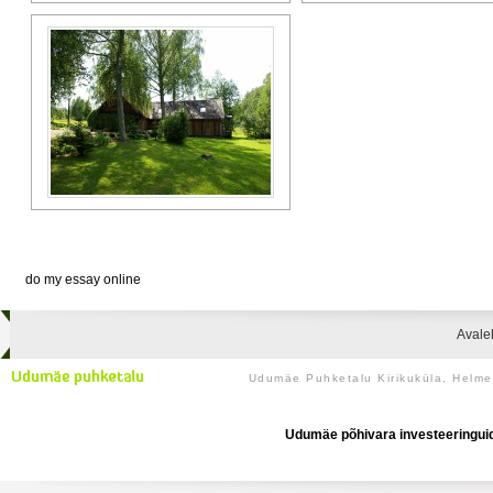
do my essay online
Avale
Udumäe Puhketalu Kirikuküla, Helm
Udumäe põhivara investeeringuid