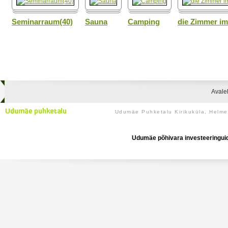
Seminarraum(40)
Sauna
Camping
die Zimmer i
Avale
Udumäe Puhketalu Kirikuküla, Helm
Udumäe põhivara investeeringuid