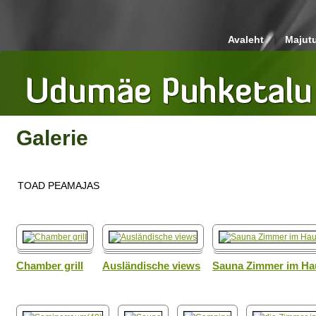
Avaleht
Majut
Galerie
TOAD PEAMAJAS
Chamber grill
Ausländische views
Sauna Zimmer im Ha