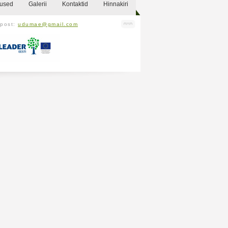
sused
Galerii
Kontaktid
Hinnakiri
-post:
udumae@gmail.com