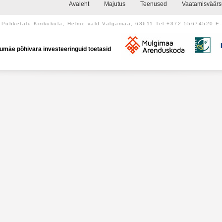
Avaleht
Majutus
Teenused
Vaatamisväär
Puhketalu Kirikuküla, Helme vald Valgamaa, 68611 Tel:+372 55674520 E
umäe põhivara investeeringuid toetasid