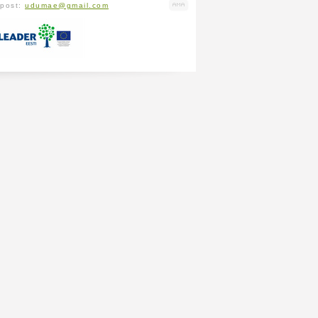
-post:
udumae@gmail.com