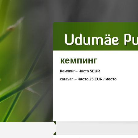
кемпинг
Кемпинг – Часто
5EUR
caravan –
Часто 25 EUR / место