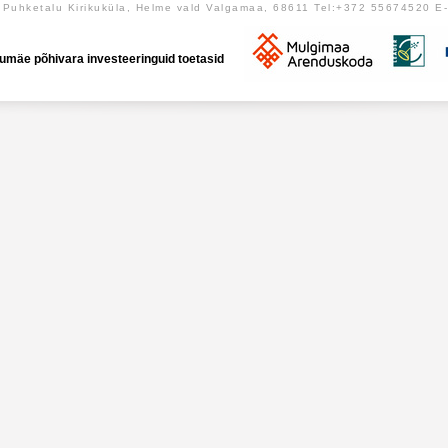
Puhketalu Kirikuküla, Helme vald Valgamaa, 68611 Tel:+372 55674520 E
umäe põhivara investeeringuid toetasid