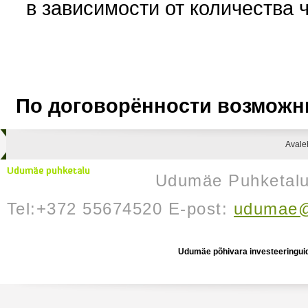
в зависимости от количества 
По договорённости возможн
Avale
Udumäe Puhketalu 
Tel:+372 55674520 E-post:
udumae@
Udumäe põhivara investeeringuid