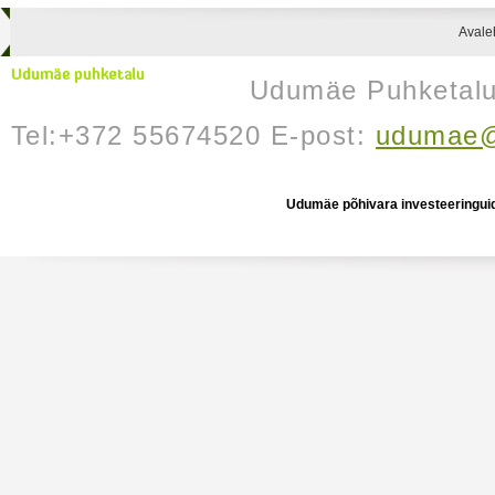
Avale
Udumäe Puhketalu 
Tel:+372 55674520 E-post:
udumae@
Udumäe põhivara investeeringuid